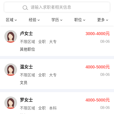
在校学生工作经验
本科
行政后勤
建筑装潢
确定
区域
经验
学历
职位
更多
三年以上工作经验
硕士
销售岗位
教师
卢女士
3000-4000元
四年以上工作经验
博士
文员
护士
08-06
不限区域
全职
大专
五年以上工作经验
财务会计
传单派发
其他职位
十年以上工作经验
超市零售
促销导购
温女士
4000-5000元
网络IT
保健按摩
08-06
不限区域
全职
大专
文员
快递员
前台接待
收银员
技术员/工程师
罗女士
4000-5000元
08-06
水电/机修
部门经理
不限区域
全职
本科