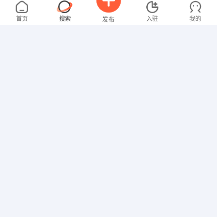
欧女士
面议
08-03
不限区域
全职
大专
首页
搜索
入驻
我的
发布
其他职位
卢先生
4000-5000元
08-03
不限区域
全职
招聘信息
求职简历
其他职位
罗女士
4000-5000元
08-03
不限区域
全职
大专
文员
张女士
面议
08-03
不限区域
全职
高中