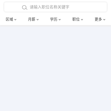
4000-5000元
本科
行政后勤
建筑装潢
确定
区域
月薪
学历
职位
更多
5000-8000元
硕士
销售岗位
教师
8000-12000元
博士
文员
护士
12000-20000元
财务会计
传单派发
其他
超市零售
促销导购
网络IT
保健按摩
快递员
前台接待
收银员
技术员/工程师
水电/机修
部门经理